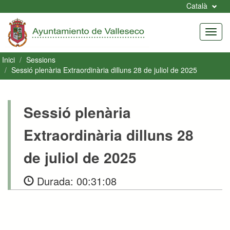
Català
Toggl
navig
Inici
Sessions
Sessió plenària Extraordinària dilluns 28 de juliol de 2025
Sessió plenària
Extraordinària dilluns 28
de juliol de 2025
Durada:
00:31:08