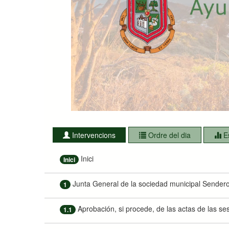
Intervencions
Ordre del dia
E
Inici
Inici
Junta General de la sociedad municipal Sendero 
1
Aprobación, si procede, de las actas de las se
1.1